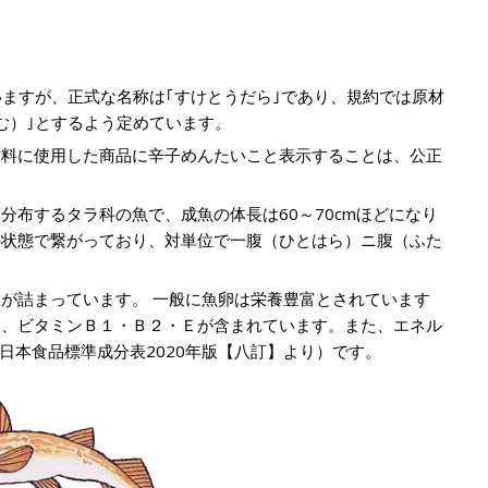
いますが、正式な名称は｢すけとうだら｣であり、規約では原材
む）｣とするよう定めています。
材料に使用した商品に辛子めんたいこと表示することは、公正
分布するタラ科の魚で、成魚の体長は60～70cmほどになり
の状態で繋がっており、対単位で一腹（ひとはら）ニ腹（ふた
卵が詰まっています。 一般に魚卵は栄養豊富とされています
く、ビタミンＢ１・Ｂ２・Ｅが含まれています。また、エネル
（ 日本食品標準成分表2020年版【八訂】より）です。