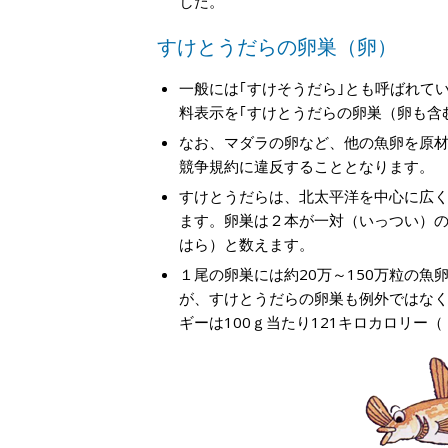
した。
すけとうだらの卵巣（卵）
一般には｢すけそうだら｣とも呼ばれて
料表示を｢すけとうだらの卵巣（卵も含
なお、マダラの卵など、他の魚卵を原
競争規約に違反することとなります。
すけとうだらは、北太平洋を中心に広く
ます。卵巣は２本が一対（いっつい）
はら）と数えます。
１尾の卵巣には約20万～150万粒の魚
が、すけとうだらの卵巣も例外ではな
ギーは100ｇ当たり121キロカロリー