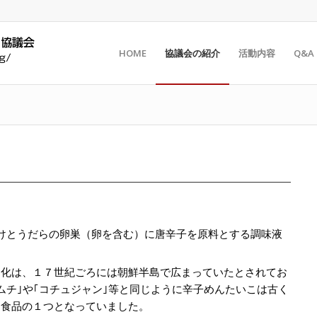
HOME
協議会の紹介
活動内容
Q&A
けとうだらの卵巣（卵を含む）に唐辛子を原料とする調味液
。
文化は、１７世紀ごろには朝鮮半島で広まっていたとされてお
ムチ｣や｢コチュジャン｣等と同じように辛子めんたいこは古く
的食品の１つとなっていました。