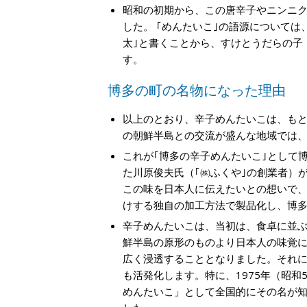
昭和の初期から、この唐辛子やニンニ
した。 ｢めんたいこ｣の語源については
太｣と書くことから、すけとうだらの子
す。
博多の町の名物になった理由
以上のとおり、辛子めんたいこは、も
の朝鮮半島との交流が盛んな地域では
これが｢博多の辛子めんたいこ｣として
た川原俊夫氏（｢㈱ふくや｣の創業者）
この味を日本人に伝えたいとの想いで、
けする独自の加工方法で製品化し、博
辛子めんたいこは、当初は、食卓に並
鮮半島の原形のものより日本人の味覚
広く浸透することとなりました。それ
も活発化します。特に、1975年（昭
めんたいこ」として全国的にその名が