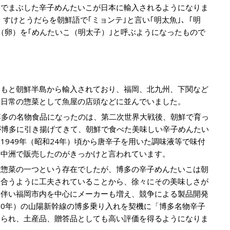
クでまぶした辛子めんたいこが日本に輸入されるようになりま
、すけとうだらを朝鮮語で｢ミョンテ｣と言い｢明太魚｣、｢明
（卵）を｢めんたいこ（明太子）｣と呼ぶようになったもので
ともと朝鮮半島から輸入されており、福岡、北九州、下関など
、日常の惣菜として魚屋の店頭などに並んでいました。
博多の名物食品になったのは、第二次世界大戦後、朝鮮で育っ
が博多に引き揚げてきて、朝鮮で食べた美味しい辛子めんたい
1949年（昭和24年）頃から唐辛子を用いた調味液等で味付
多中洲で販売したのがきっかけと言われています。
ぶ惣菜の一つという存在でしたが、博多の辛子めんたいこは朝
に合うように工夫されていることから、徐々にその美味しさが
に伴い福岡市内を中心にメーカーも増え、競争による製品開発
和50年）の山陽新幹線の博多乗り入れを契機に「博多名物辛子
知られ、土産品、贈答品としても高い評価を得るようになりま