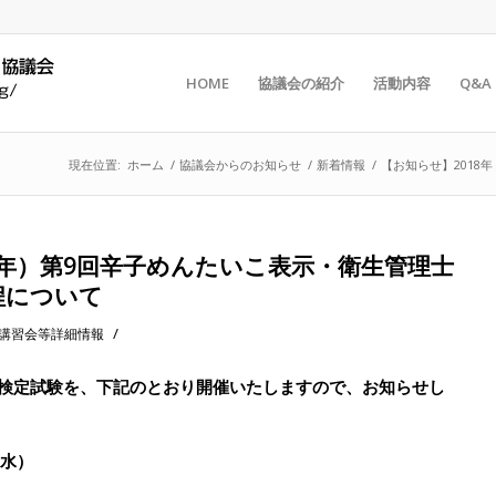
HOME
協議会の紹介
活動内容
Q&A
現在位置:
ホーム
/
協議会からのお知らせ
/
新着情報
/
【お知らせ】2018
30年）第9回辛子めんたいこ表示・衛生管理士
程について
/
講習会等詳細情報
士検定試験を、下記のとおり開催いたしますので、お知らせし
（水）