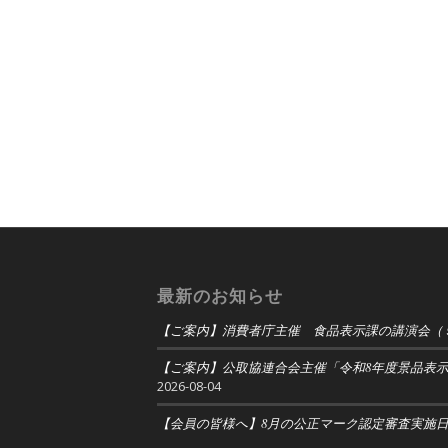
最新のお知らせ
【ご案内】消費者庁主催 食品表示課の講演会（
【ご案内】公取協連合会主催「令和8年度景品表
2026-08-04
【会員の皆様へ】8月の公正マーク認定審査実施