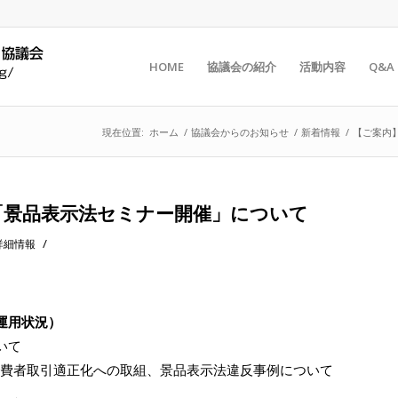
HOME
協議会の紹介
活動内容
Q&A
現在位置:
ホーム
/
協議会からのお知らせ
/
新着情報
/
【ご案内
「景品表示法セミナー開催」について
/
詳細情報
運用状況）
いて
消費者取引適正化への取組、景品表示法違反事例について