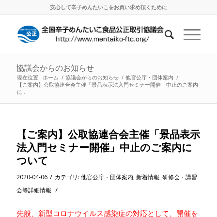
安心して辛子めんたいこをお買い求め頂くために
協議会からのお知らせ
現在位置:
ホーム
/
協議会からのお知らせ
/
他官公庁・団体案内
/
【ご案内】公取協連合会主催「景品表示法入門セミナー開催」中止のご案内
に...
【ご案内】公取協連合会主催「景品表示
法入門セミナー開催」中止のご案内に
ついて
/
2020-04-06
カテゴリ:
他官公庁・団体案内
,
新着情報
,
研修会・講習
/
会等詳細情報
先般、新型コロナウイルス感染症の対応として、開催を