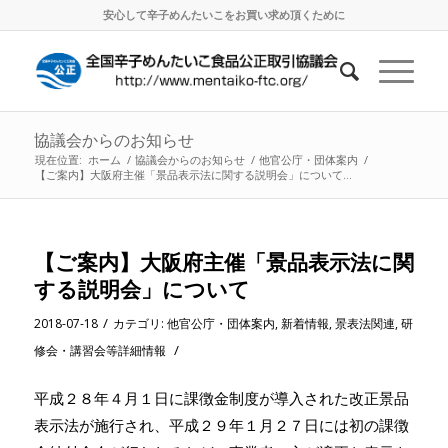
安心して辛子めんたいこをお買い求め頂くために
協議会からのお知らせ
現在位置:
ホーム
/
協議会からのお知らせ
/
他官公庁・団体案内
/
【ご案内】大阪府主催「景品表示法に関する説明会」について...
【ご案内】大阪府主催「景品表示法に関
する説明会」について
/
2018-07-18
カテゴリ:
他官公庁・団体案内
,
新着情報
,
景表法関連
,
研
/
修会・講習会等詳細情報
平成２８年４月１日に課徴金制度が導入された改正景品
表示法が施行され、平成２９年１月２７日には初の課徴