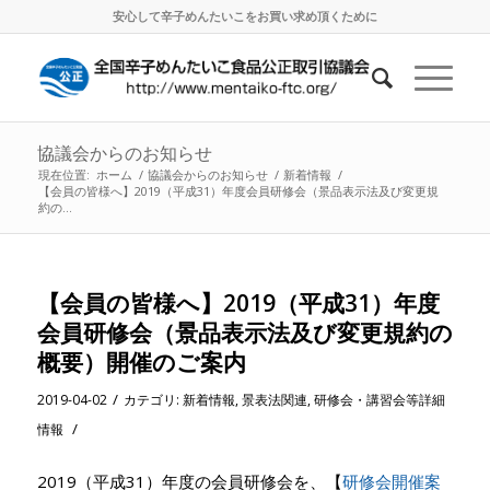
安心して辛子めんたいこをお買い求め頂くために
協議会からのお知らせ
現在位置:
ホーム
/
協議会からのお知らせ
/
新着情報
/
【会員の皆様へ】2019（平成31）年度会員研修会（景品表示法及び変更規
約の...
【会員の皆様へ】2019（平成31）年度
会員研修会（景品表示法及び変更規約の
概要）開催のご案内
/
2019-04-02
カテゴリ:
新着情報
,
景表法関連
,
研修会・講習会等詳細
/
情報
2019（平成31）年度の会員研修会を、【
研修会開催案