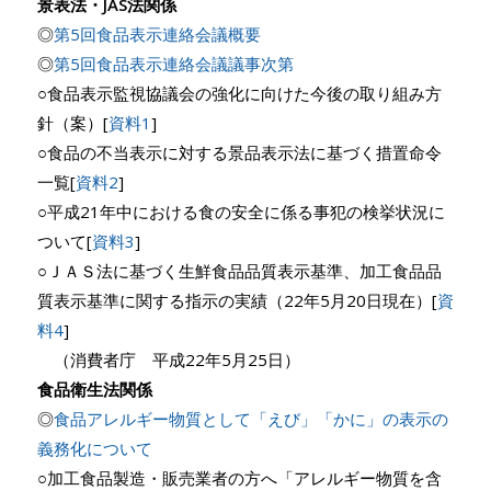
景表法・JAS法関係
◎
第5回食品表示連絡会議概要
◎
第5回食品表示連絡会議議事次第
○食品表示監視協議会の強化に向けた今後の取り組み方
針（案）[
資料1
]
○食品の不当表示に対する景品表示法に基づく措置命令
一覧[
資料2
]
○平成21年中における食の安全に係る事犯の検挙状況に
ついて[
資料3
]
○ＪＡＳ法に基づく生鮮食品品質表示基準、加工食品品
質表示基準に関する指示の実績（22年5月20日現在）[
資
料4
]
（消費者庁 平成22年5月25日）
食品衛生法関係
◎
食品アレルギー物質として「えび」「かに」の表示の
義務化について
○加工食品製造・販売業者の方へ「アレルギー物質を含