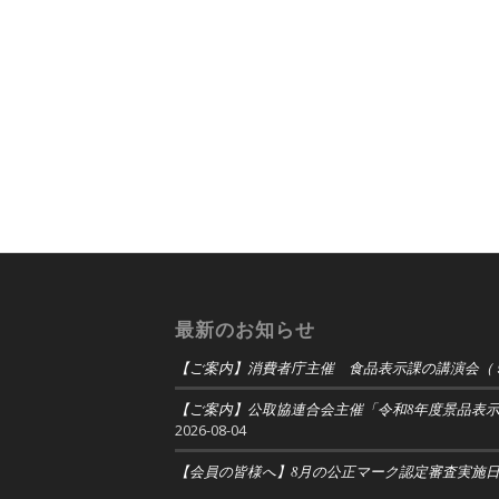
最新のお知らせ
【ご案内】消費者庁主催 食品表示課の講演会（
【ご案内】公取協連合会主催「令和8年度景品表
2026-08-04
【会員の皆様へ】8月の公正マーク認定審査実施