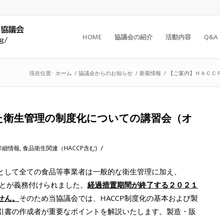
HOME
協議会の紹介
活動内容
Q&A
現在位置:
ホーム
/
協議会からのお知らせ
/
新着情報
/
【ご案内】ＨＡＣＣＰ
た衛生管理の制度化についての講習会（オ
/
詳細情報
,
食品衛生関連（HACCP含む)
則として全ての食品等事業者は一般的な衛生管理に加え、
ことが義務付けられました。
経過措置期間が終了する２０２１
せん。
そのため当協議会では、HACCP制度化の基本および製
引書の作成者が重要なポイントを解説いたします。製造・販